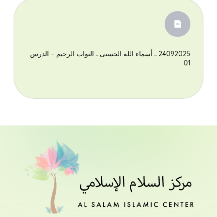
‎24092025 ـ أسماء الله الحسنى ـ التواب الرحيم – الدرس
البحث
01