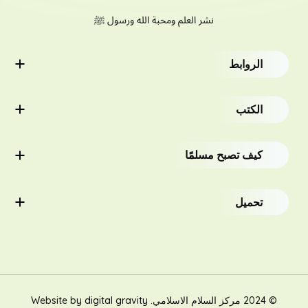
نشر العلم ومحبة الله ورسول ﷺ
الروابط
الصفحة الرئيسية
الكتب
عن المركز
للكبار
كيف تصبح مسلمًا
الدروس
الأطفال
البحث
تحميل
المناهج التعليمية
البحوث
الكتب المترجمة
للمسلمين الجدد/غير المسلمين
© 2024 مركز السلام الاسلامي. Website by
digital gravity